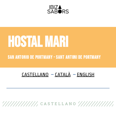
HOSTAL MARI
SAN ANTONIO DE PORTMANY - SANT ANTONI DE PORTMANY
CASTELLANO
–
CATALÀ
–
ENGLISH
C A S T E L L A N O