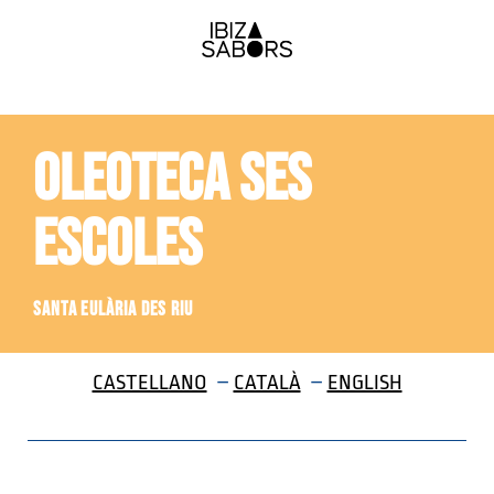
OLEOTECA SES
ESCOLES
SANTA EUlÀrIA DES RIU
CASTELLANO
–
CATALÀ
–
ENGLISH