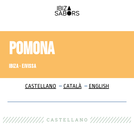
POMONA
IBIZA · EIVISSA
CASTELLANO
–
CATALÀ
–
ENGLISH
C A S T E L L A N O