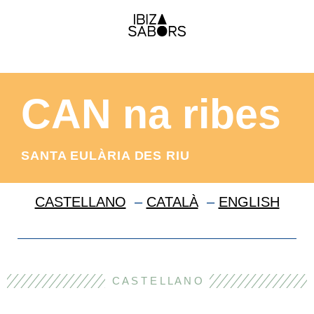
CAN na ribes
SANTA EULÀRIA DES RIU
CASTELLANO
–
CATALÀ
–
ENGLISH
C A S T E L L A N O