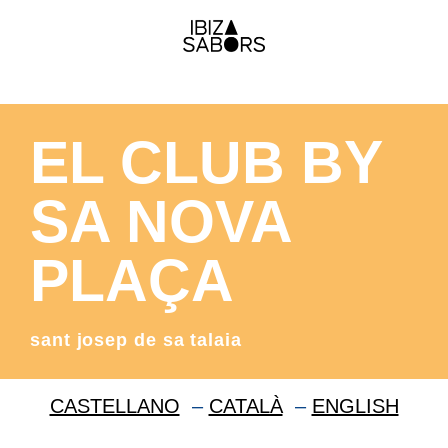
EL CLUB BY
SA NOVA
PLAÇA
sant josep de sa talaia
CASTELLANO
–
CATALÀ
–
ENGLISH